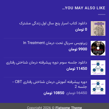
YOU MAY ALSO LIKE…
دانلود کتاب اسرار پنج سال اول زندگی مشترک
0
تومان
زیرنویس سریال تحت درمان In Treatment
9900
تومان
دانلود جلسه سوم دوره پیشرفته درمان شناختی رفتاری
11450
تومان
دوره پیشرفته آموزش درمان شناختی رفتاری CBT -
جلسه 2
قیمت
قیمت
16450
تومان
10850
تومان
اصلی
فعلی
16450 تومان
10850 تومان
بود.
Flatsome Theme
است.
Copyright 2026 ©