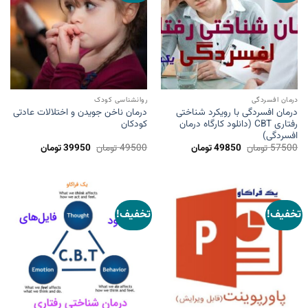
درمان افسردگی
روانشناسی کودک
درمان افسردگی با رویکرد شناختی
درمان ناخن جویدن و اختلالات عادتی
رفتاری CBT (دانلود کارگاه درمان
کودکان
افسردگی)
قیمت
قیمت
قیمت
قیمت
57500
تومان
49850
تومان
49500
تومان
39950
تومان
اصلی
فعلی
اصلی
فعلی
57500 تومان
49850 تومان
49500 تومان
39950 ت
بود.
است.
بود.
است.
تخفیف!
تخفیف!